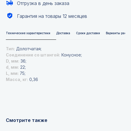
Отгрузка в день заказа
Гарантия на товары 12 месяцев
Технические характеристики
Доставка
Сроки доставки
Варианты расче
Тип:
Долотчатая;
Соединение со штангой:
Конусное;
D, мм:
36;
d, мм:
22;
L, мм:
75;
Масса, кг:
0,36
Не нашли нужной
позиции?
Оставьте заявку и мы подберём
Смотрите также
инструменты и запчасти по вашим
техническим характеристикам.