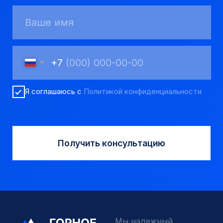
Мы надежный
партнер, работаем
качественно и
соблюдаем сроки.
8 923 053 02 50
dir@gorndelo.ru
КАТАЛОГ
Твердосплавные коронки
Трубы обсадные и колонковые
Трубы бурильные и штанги
Пневмоударное бурение
Шнековое бурение
Переходники буровые