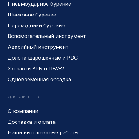
КПП 540201001
ОГРН 1225400037785
г.Новосибирск, ул Сухарная 35 к 3
Являемся доверенным
Являемся доверенным
поставщиком АЛРОСА
поставщиком на сайте
zolotodb.ru
© 2014- 2026 Все права защищены
Политика конфиденциальности
Разработано
PIKCHERS