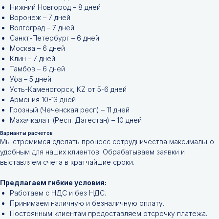
Нижний Новгород – 8 дней
Воронеж – 7 дней
Волгоград – 7 дней
Санкт-Петербург – 6 дней
Москва – 6 дней
Клин – 7 дней
Тамбов – 6 дней
Уфа – 5 дней
Усть-Каменогорск, KZ от 5-6 дней
Армения 10-13 дней
Грозный (Чеченская респ) – 11 дней
Махачкала г (Респ. Дагестан) – 10 дней
Варианты расчетов
Мы стремимся сделать процесс сотрудничества максимально
удобным для наших клиентов. Обрабатываем заявки и
Не нашли нужной
выставляем счета в кратчайшие сроки.
позиции?
Предлагаем гибкие условия:
Работаем с НДС и без НДС.
Оставьте заявку и мы подберём
Принимаем наличную и безналичную оплату.
инструменты и запчасти по вашим
Постоянным клиентам предоставляем отсрочку платежа.
техническим характеристикам.