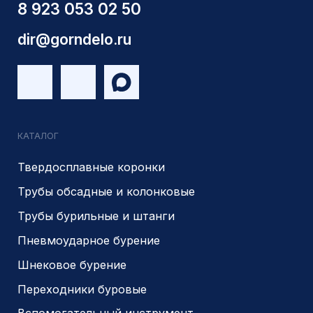
КПП 540201001
ОГРН 1225400037785
г.Новосибирск, ул Сухарная 35 к 3
Являемся доверенным
Являемся доверенным
поставщиком АЛРОСА
поставщиком на сайте
zolotodb.ru
© 2014- 2026 Все права защищены
Политика конфиденциальности
Разработано
PIKCHERS