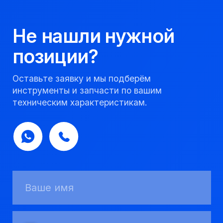
Мы надежный
партнер, работаем
качественно и
соблюдаем сроки.
8 923 053 02 50
dir@gorndelo.ru
КАТАЛОГ
Твердосплавные коронки
Трубы обсадные и колонковые
Трубы бурильные и штанги
Пневмоударное бурение
Шнековое бурение
Переходники буровые