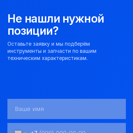
Мы надежный
партнер, работаем
качественно и
соблюдаем сроки.
8 923 053 02 50
dir@gorndelo.ru
КАТАЛОГ
Твердосплавные коронки
Трубы обсадные и колонковые
Трубы бурильные и штанги
Пневмоударное бурение
Шнековое бурение
Переходники буровые