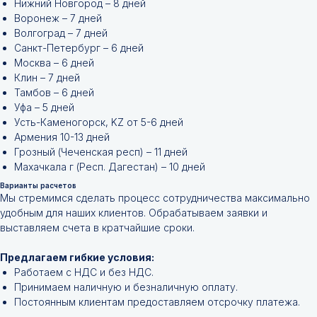
Нижний Новгород – 8 дней
Воронеж – 7 дней
Волгоград – 7 дней
Санкт-Петербург – 6 дней
Москва – 6 дней
Клин – 7 дней
Тамбов – 6 дней
Уфа – 5 дней
Усть-Каменогорск, KZ от 5-6 дней
Армения 10-13 дней
Грозный (Чеченская респ) – 11 дней
Махачкала г (Респ. Дагестан) – 10 дней
Варианты расчетов
Мы стремимся сделать процесс сотрудничества максимально
удобным для наших клиентов. Обрабатываем заявки и
Не нашли нужной
выставляем счета в кратчайшие сроки.
позиции?
Предлагаем гибкие условия:
Работаем с НДС и без НДС.
Оставьте заявку и мы подберём
Принимаем наличную и безналичную оплату.
инструменты и запчасти по вашим
Постоянным клиентам предоставляем отсрочку платежа.
техническим характеристикам.