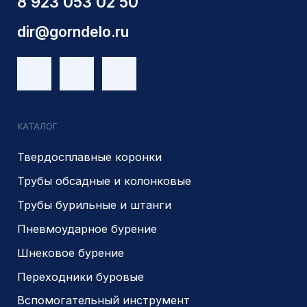
ОГРН 1225400037785
г.Новосибирск, ул Сухарная 35 к 3
Являемся доверенным
Являемся доверенным
поставщиком АЛРОСА
поставщиком на сайте
zolotodb.ru
© 2014- 2026 Все права защищены
Политика конфиденциальности
Разработано
PIKCHERS