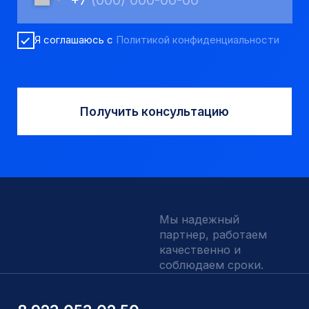
Вспомогательный инструмент
Аварийный инструмент
Долота шарошечные и PDC
Запчасти УРБ и ПБУ-2
Одновременная обсадка
ДЛЯ КЛИЕНТОВ
О компании
Доставка и оплата
Наши выполненные работы
Отзывы
Индивидуальный заказ
Вакансии
Контакты
ИНН 5410096993
КПП 540201001