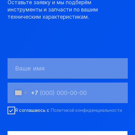
КАТАЛОГ
Твердосплавные коронки
Трубы обсадные и колонковые
Трубы бурильные и штанги
Пневмоударное бурение
Шнековое бурение
Переходники буровые
Вспомогательный инструмент
Аварийный инструмент
Долота шарошечные и PDC
Запчасти УРБ и ПБУ-2
Одновременная обсадка
ДЛЯ КЛИЕНТОВ