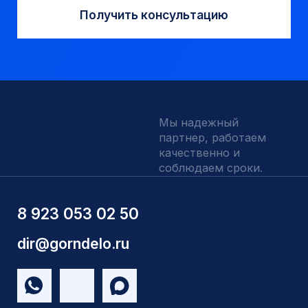
О компании
Доставка и оплата
Наши выполненные работы
Отзывы
Индивидуальный заказ
Вакансии
Контакты
ИНН 5410096993
КПП 540201001
ОГРН 1225400037785
г.Новосибирск, ул Сухарная 35 к 3
Являемся доверенным
Являемся доверенным
поставщиком АЛРОСА
поставщиком на сайте