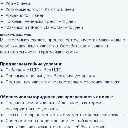
Уфа – 5 дней
Усть-Каменогорск, KZ от 5-6 дней
Армения 10-13 дней
Грозный (Чеченская респ) – 11 дней
Махачкала г (Респ. Дагестан) – 10 дней
Не нашли нужной
Варианты расчетов
Мы стремимся сделать процесс сотрудничества максимально
позиции?
удобным для наших клиентов. Обрабатываем заявки и
выставляем счета в кратчайшие сроки.
Оставьте заявку и мы подберём
инструменты и запчасти по вашим
Предлагаем гибкие условия:
техническим характеристикам.
Работаем с НДС и без НДС.
Принимаем наличную и безналичную оплату.
Постоянным клиентам предоставляем отсрочку платежа.
Обеспечиваем юридическую прозрачность сделок:
Подписываем официальный договор, в котором
фиксируются все условия.
Цены на товар не меняются с момента оформления заказа.
Своевременно предоставляем полный комплект
+7
закрывающих документов для вашей бухгалтерии.