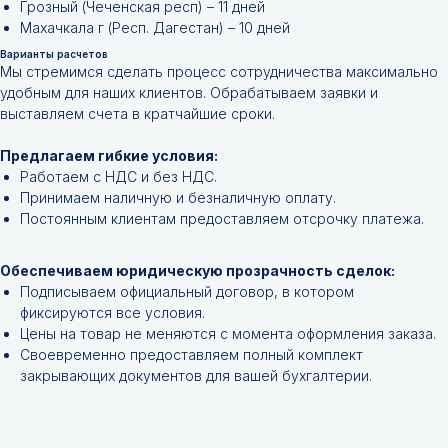
Грозный (Чеченская респ) – 11 дней
Махачкала г (Респ. Дагестан) – 10 дней
Варианты расчетов
Не нашли нужной
Мы стремимся сделать процесс сотрудничества максимально
удобным для наших клиентов. Обрабатываем заявки и
позиции?
выставляем счета в кратчайшие сроки.
Оставьте заявку и мы подберём
Предлагаем гибкие условия:
инструменты и запчасти по вашим
Работаем с НДС и без НДС.
техническим характеристикам.
Принимаем наличную и безналичную оплату.
Постоянным клиентам предоставляем отсрочку платежа.
Обеспечиваем юридическую прозрачность сделок:
Подписываем официальный договор, в котором
фиксируются все условия.
Цены на товар не меняются с момента оформления заказа.
Своевременно предоставляем полный комплект
закрывающих документов для вашей бухгалтерии.
+7
Я соглашаюсь с
Политикой конфиденциальности