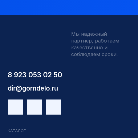
Наши выполненные работы
Отзывы
Индивидуальный заказ
Вакансии
Контакты
ИНН 5410096993
КПП 540201001
ОГРН 1225400037785
г.Новосибирск, ул Сухарная 35 к 3
Являемся доверенным
Являемся доверенным
поставщиком АЛРОСА
поставщиком на сайте
zolotodb.ru