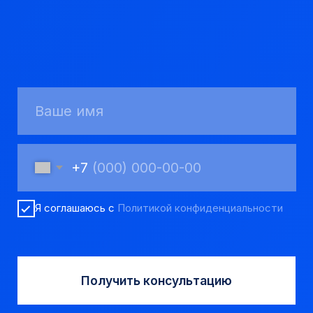
Твердосплавные коронки
Трубы обсадные и колонковые
Трубы бурильные и штанги
Пневмоударное бурение
Шнековое бурение
Переходники буровые
Вспомогательный инструмент
Аварийный инструмент
Долота шарошечные и PDC
Запчасти УРБ и ПБУ-2
Одновременная обсадка
ДЛЯ КЛИЕНТОВ
О компании
Доставка и оплата