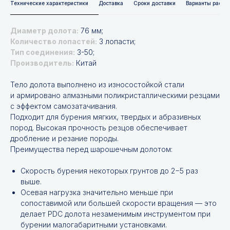
Технические характеристики
Доставка
Сроки доставки
Варианты расче
Диаметр долота:
76 мм;
Количество лопастей:
3 лопасти;
Тип соединения:
З-50;
Производитель:
Китай
Тело долота выполнено из износостойкой стали
и армировано алмазными поликристаллическими резцами
с эффектом самозатачивания.
Подходит для бурения мягких, твердых и абразивных
пород. Высокая прочность резцов обеспечивает
дробление и резание породы.
Преимущества перед шарошечным долотом:
Скорость бурения некоторых грунтов до 2−5 раз
выше.
Осевая нагрузка значительно меньше при
сопоставимой или большей скорости вращения — это
делает PDC долота незаменимым инструментом при
бурении малогабаритными установками.