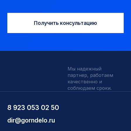
КАТАЛОГ
Твердосплавные коронки
Трубы обсадные и колонковые
Трубы бурильные и штанги
Пневмоударное бурение
Шнековое бурение
Переходники буровые
Вспомогательный инструмент
Аварийный инструмент
Долота шарошечные и PDC
Запчасти УРБ и ПБУ-2
Одновременная обсадка
ДЛЯ КЛИЕНТОВ
О компании
Доставка и оплата