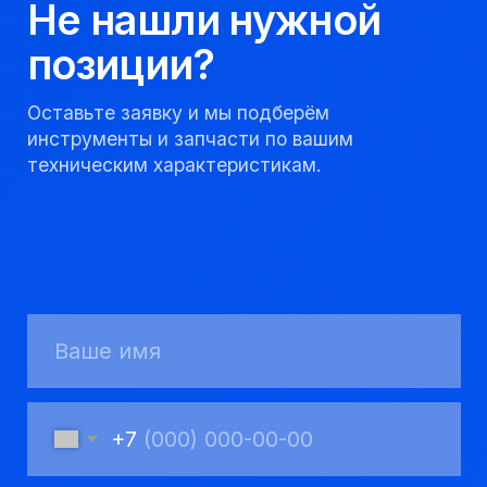
качественно и
соблюдаем сроки.
8 923 053 02 50
dir@gorndelo.ru
КАТАЛОГ
Твердосплавные коронки
Трубы обсадные и колонковые
Трубы бурильные и штанги
Пневмоударное бурение
Шнековое бурение
Переходники буровые
Вспомогательный инструмент