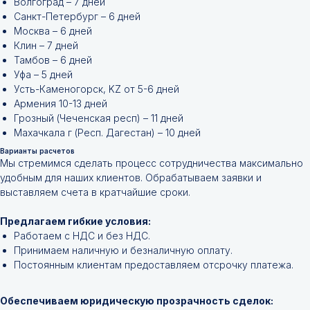
Волгоград – 7 дней
Санкт-Петербург – 6 дней
Москва – 6 дней
Клин – 7 дней
Тамбов – 6 дней
Уфа – 5 дней
Усть-Каменогорск, KZ от 5-6 дней
Армения 10-13 дней
Грозный (Чеченская респ) – 11 дней
Махачкала г (Респ. Дагестан) – 10 дней
Варианты расчетов
Мы стремимся сделать процесс сотрудничества максимально
удобным для наших клиентов. Обрабатываем заявки и
выставляем счета в кратчайшие сроки.
Не нашли нужной
позиции?
Предлагаем гибкие условия:
Работаем с НДС и без НДС.
Принимаем наличную и безналичную оплату.
Оставьте заявку и мы подберём
Постоянным клиентам предоставляем отсрочку платежа.
инструменты и запчасти по вашим
техническим характеристикам.
Обеспечиваем юридическую прозрачность сделок: