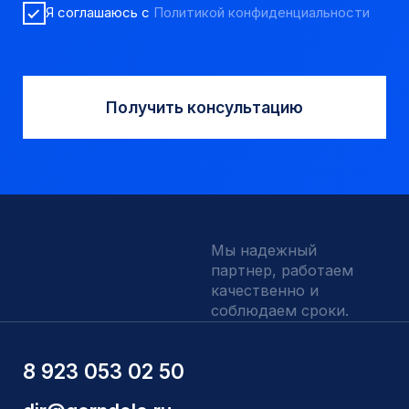
Аварийный инструмент
Долота шарошечные и PDC
Запчасти УРБ и ПБУ-2
Одновременная обсадка
ДЛЯ КЛИЕНТОВ
О компании
Доставка и оплата
Наши выполненные работы
Отзывы
Индивидуальный заказ
Вакансии
Контакты
ИНН 5410096993
КПП 540201001
ОГРН 1225400037785