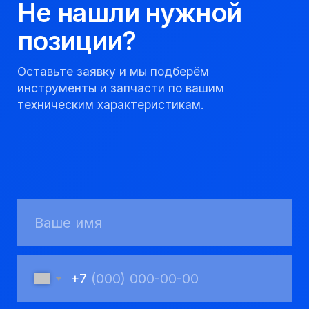
качественно и
соблюдаем сроки.
8 923 053 02 50
dir@gorndelo.ru
КАТАЛОГ
Твердосплавные коронки
Трубы обсадные и колонковые
Трубы бурильные и штанги
Пневмоударное бурение
Шнековое бурение
Переходники буровые
Вспомогательный инструмент