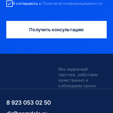
Аварийный инструмент
Долота шарошечные и PDC
Запчасти УРБ и ПБУ-2
Одновременная обсадка
ДЛЯ КЛИЕНТОВ
О компании
Доставка и оплата
Наши выполненные работы
Отзывы
Индивидуальный заказ
Вакансии
Контакты
ИНН 5410096993
КПП 540201001
ОГРН 1225400037785