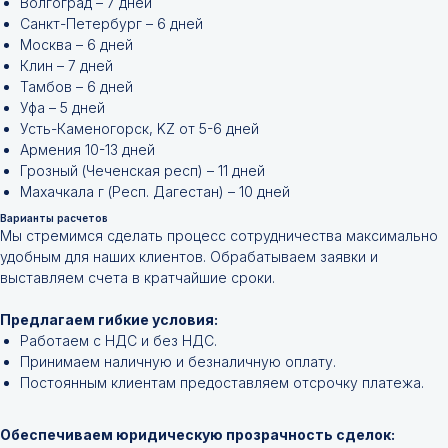
Волгоград – 7 дней
Санкт-Петербург – 6 дней
Москва – 6 дней
Клин – 7 дней
Тамбов – 6 дней
Уфа – 5 дней
Усть-Каменогорск, KZ от 5-6 дней
Армения 10-13 дней
Грозный (Чеченская респ) – 11 дней
Махачкала г (Респ. Дагестан) – 10 дней
Варианты расчетов
Мы стремимся сделать процесс сотрудничества максимально
удобным для наших клиентов. Обрабатываем заявки и
выставляем счета в кратчайшие сроки.
Не нашли нужной
позиции?
Предлагаем гибкие условия:
Работаем с НДС и без НДС.
Принимаем наличную и безналичную оплату.
Оставьте заявку и мы подберём
Постоянным клиентам предоставляем отсрочку платежа.
инструменты и запчасти по вашим
техническим характеристикам.
Обеспечиваем юридическую прозрачность сделок: