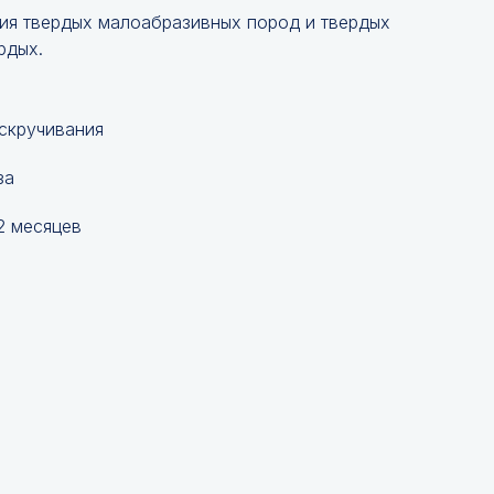
ия твердых малоабразивных пород и твердых
рдых.
 скручивания
за
2 месяцев