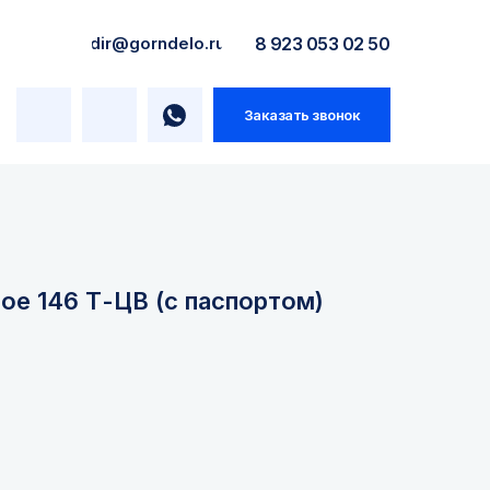
dir@gorndelo.ru
8 923 053 02 50
Заказать звонок
е 146 Т-ЦВ (с паспортом)