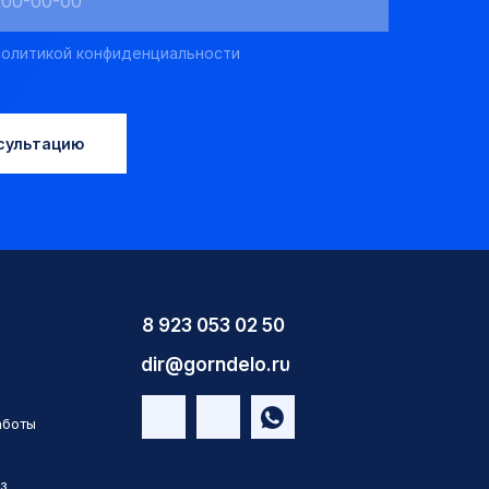
олитикой конфиденциальности
сультацию
8 923 053 02 50
dir@gorndelo.ru
аботы
з