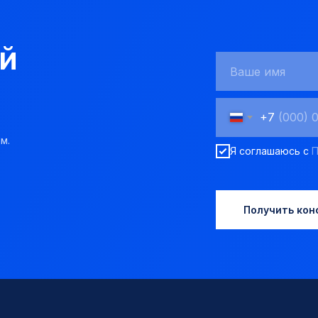
й
+7
м.
Я соглашаюсь с
П
Получить кон