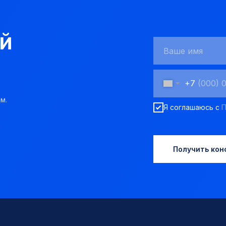
й
+7
м.
Я соглашаюсь с
П
Получить кон