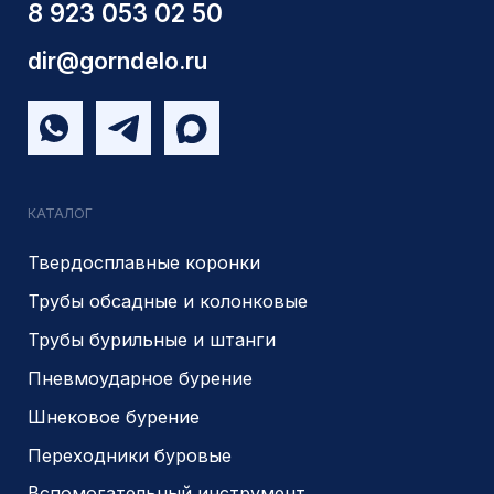
Отзывы
Индивидуальный заказ
Вакансии
Контакты
ИНН 5410096993
КПП 540201001
ОГРН 1225400037785
г.Новосибирск, ул Сухарная 35 к 3
Являемся доверенным
Являемся доверенным
поставщиком АЛРОСА
поставщиком на сайте
zolotodb.ru