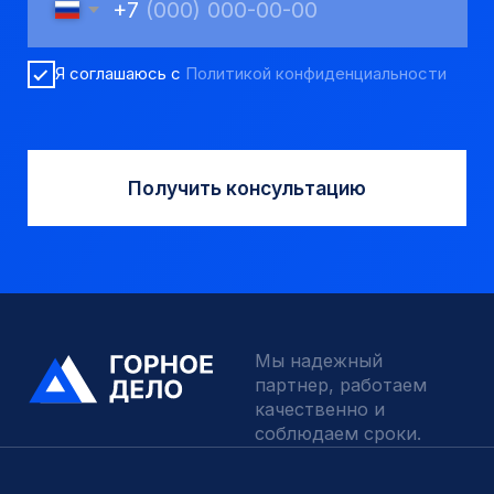
Твердосплавные коронки
Трубы обсадные и колонковые
Трубы бурильные и штанги
Пневмоударное бурение
Шнековое бурение
Переходники буровые
Вспомогательный инструмент
Аварийный инструмент
Долота шарошечные и PDC
Запчасти УРБ и ПБУ-2
Одновременная обсадка
ДЛЯ КЛИЕНТОВ
О компании
Доставка и оплата
Наши выполненные работы