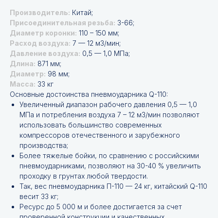
Производитель:
Китай;
Присоединительная резьба:
З-66;
Диаметр коронки:
110 – 150 мм;
Расход воздуха:
7 — 12 м3/мин;
Давление воздуха:
0,5 — 1,0 МПа;
Длина:
871 мм;
Диаметр:
98 мм;
Масса:
33 кг
Основные достоинства пневмоударника Q-110:
Увеличенный диапазон рабочего давления 0,5 — 1,0
МПа и потребления воздуха 7 – 12 м3/мин позволяют
использовать большинство современных
компрессоров отечественного и зарубежного
производства;
Более тяжелые бойки, по сравнению с российскими
пневмоударниками, позволяют на 30-40 % увеличить
проходку в грунтах любой твердости.
Так, вес пневмоударника П-110 — 24 кг, китайский Q-110
весит 33 кг;
Ресурс до 5 000 м и более достигается за счет
проверенной конструкции и качественных