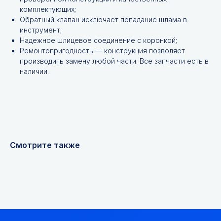
комплектующих;
Обратный клапан исключает попадание шлама в
Не нашли нужной
инструмент;
Надежное шлицевое соединение с коронкой;
позиции?
Ремонтопригодность — конструкция позволяет
производить замену любой части. Все запчасти есть в
Оставьте заявку и мы подберём
наличии.
инструменты и запчасти по вашим
техническим характеристикам.
Смотрите также
+7
Я соглашаюсь с
Политикой конфиденциальности