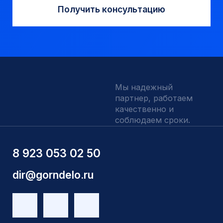
О компании
Доставка и оплата
Наши выполненные работы
Отзывы
Индивидуальный заказ
Вакансии
Контакты
ИНН 5410096993
КПП 540201001
ОГРН 1225400037785
г.Новосибирск, ул Сухарная 35 к 3
Являемся доверенным
Являемся доверенным
поставщиком АЛРОСА
поставщиком на сайте