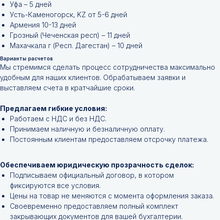
Уфа – 5 дней
Усть-Каменогорск, KZ от 5-6 дней
Армения 10-13 дней
Грозный (Чеченская респ) – 11 дней
Махачкала г (Респ. Дагестан) – 10 дней
Не нашли нужной
Варианты расчетов
Мы стремимся сделать процесс сотрудничества максимально
позиции?
удобным для наших клиентов. Обрабатываем заявки и
выставляем счета в кратчайшие сроки.
Оставьте заявку и мы подберём
инструменты и запчасти по вашим
Предлагаем гибкие условия:
техническим характеристикам.
Работаем с НДС и без НДС.
Принимаем наличную и безналичную оплату.
Постоянным клиентам предоставляем отсрочку платежа.
Обеспечиваем юридическую прозрачность сделок:
Подписываем официальный договор, в котором
фиксируются все условия.
Цены на товар не меняются с момента оформления заказа.
Своевременно предоставляем полный комплект
+7
закрывающих документов для вашей бухгалтерии.