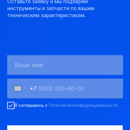
КАТАЛОГ
Твердосплавные коронки
Трубы обсадные и колонковые
Трубы бурильные и штанги
Пневмоударное бурение
Шнековое бурение
Переходники буровые
Вспомогательный инструмент
Аварийный инструмент
Долота шарошечные и PDC
Запчасти УРБ и ПБУ-2
Одновременная обсадка
ДЛЯ КЛИЕНТОВ