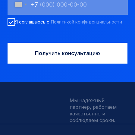
8 923 053 02 50
dir@gorndelo.ru
КАТАЛОГ
Твердосплавные коронки
Трубы обсадные и колонковые
Трубы бурильные и штанги
Пневмоударное бурение
Шнековое бурение
Переходники буровые
Вспомогательный инструмент
Аварийный инструмент
Долота шарошечные и PDC