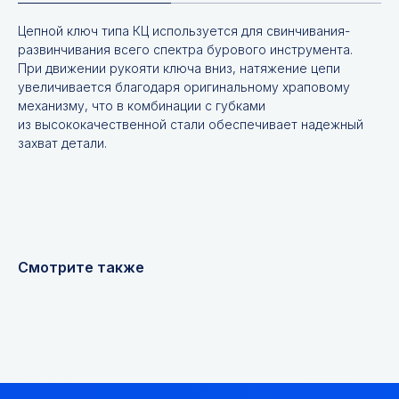
Цепной ключ типа КЦ используется для свинчивания-
развинчивания всего спектра бурового инструмента.
При движении рукояти ключа вниз, натяжение цепи
увеличивается благодаря оригинальному храповому
механизму, что в комбинации с губками
из высококачественной стали обеспечивает надежный
захват детали.
Не нашли нужной
позиции?
Смотрите также
Оставьте заявку и мы подберём
инструменты и запчасти по вашим
техническим характеристикам.