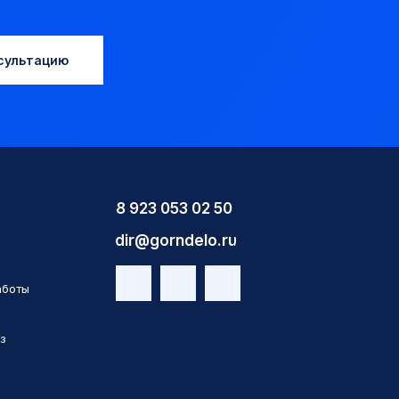
сультацию
8 923 053 02 50
dir@gorndelo.ru
аботы
з