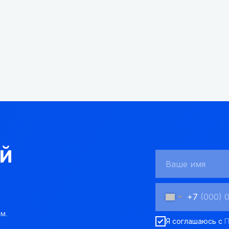
й
+7
м.
Я соглашаюсь с
П