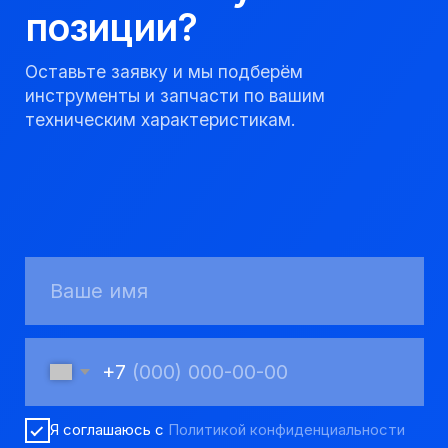
8 923 053 02 50
dir@gorndelo.ru
КАТАЛОГ
Твердосплавные коронки
Трубы обсадные и колонковые
Трубы бурильные и штанги
Пневмоударное бурение
Шнековое бурение
Переходники буровые
Вспомогательный инструмент
Аварийный инструмент