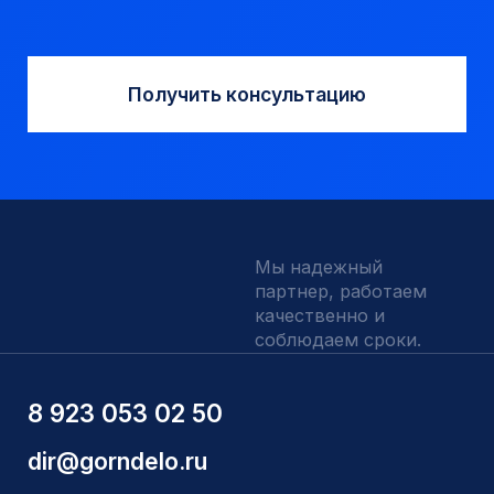
Долота шарошечные и PDC
Запчасти УРБ и ПБУ-2
Одновременная обсадка
ДЛЯ КЛИЕНТОВ
О компании
Доставка и оплата
Наши выполненные работы
Отзывы
Индивидуальный заказ
Вакансии
Контакты
ИНН 5410096993
КПП 540201001
ОГРН 1225400037785
г.Новосибирск, ул Сухарная 35 к 3