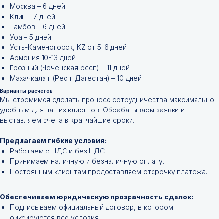
Москва – 6 дней
Клин – 7 дней
Тамбов – 6 дней
Уфа – 5 дней
Усть-Каменогорск, KZ от 5-6 дней
Армения 10-13 дней
Грозный (Чеченская респ) – 11 дней
Махачкала г (Респ. Дагестан) – 10 дней
Варианты расчетов
Мы стремимся сделать процесс сотрудничества максимально
удобным для наших клиентов. Обрабатываем заявки и
выставляем счета в кратчайшие сроки.
Не нашли нужной
Предлагаем гибкие условия:
позиции?
Работаем с НДС и без НДС.
Принимаем наличную и безналичную оплату.
Оставьте заявку и мы подберём
Постоянным клиентам предоставляем отсрочку платежа.
инструменты и запчасти по вашим
техническим характеристикам.
Обеспечиваем юридическую прозрачность сделок:
Подписываем официальный договор, в котором
фиксируются все условия.