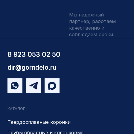
Шнековое бурение
Переходники буровые
Вспомогательный инструмент
Аварийный инструмент
Долота шарошечные и PDC
Запчасти УРБ и ПБУ-2
Одновременная обсадка
ДЛЯ КЛИЕНТОВ
О компании
Доставка и оплата
Наши выполненные работы
Отзывы
Индивидуальный заказ
Вакансии
Контакты