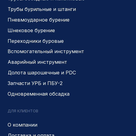
ИНН 5410096993
КПП 540201001
ОГРН 1225400037785
г.Новосибирск, ул Сухарная 35 к 3
Являемся доверенным
Являемся доверенным
поставщиком АЛРОСА
поставщиком на сайте
zolotodb.ru
© 2014- 2026 Все права защищены
Политика конфиденциальности
Разработано
PIKCHERS