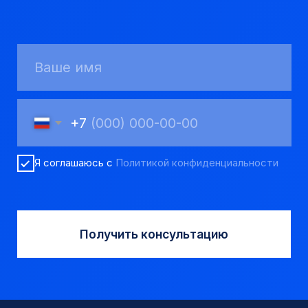
Мы надежный
партнер, работаем
качественно и
соблюдаем сроки.
8 923 053 02 50
dir@gorndelo.ru
КАТАЛОГ
Твердосплавные коронки
Трубы обсадные и колонковые
Трубы бурильные и штанги
Пневмоударное бурение