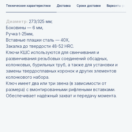
Технические характеристики
Доставка
Сроки доставки
Варианты расче
Диаметр:
273/325 мм;
Боковины — 6 мм,
Ручка t-25мм,
Вставные плашки сталь — 40Х,
Закалка до твердости 48-52 HRC.
Ключи КШС используются для свинчивания и
развинчивания резьбовых соединений обсадных,
колонковых, бурильных труб, а также для установки и
замены твердосплавных коронок и других элементов
колонкового набора.
Ключ имеет два или три звена (в зависимости от
размера) с вмонтированными рифлеными вставками.
Обеспечивает надёжный захват и передачу момента.
Не нашли нужной
позиции?
Оставьте заявку и мы подберём