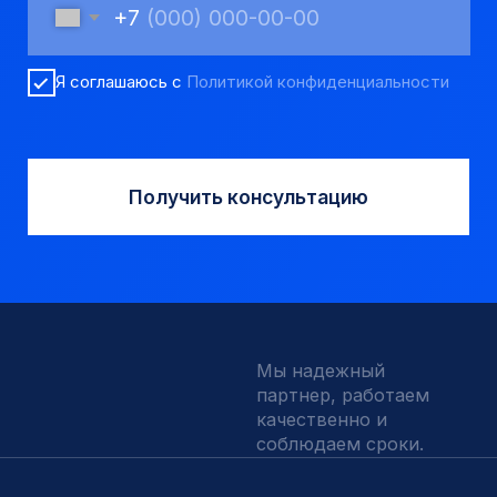
Запчасти УРБ и ПБУ-2
Одновременная обсадка
ДЛЯ КЛИЕНТОВ
О компании
Доставка и оплата
Наши выполненные работы
Отзывы
Индивидуальный заказ
Вакансии
Контакты
ИНН 5410096993
КПП 540201001
ОГРН 1225400037785
г.Новосибирск, ул Сухарная 35 к 3