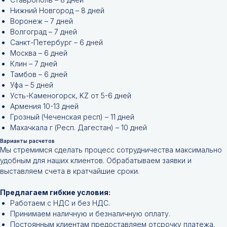
Нижний Новгород – 8 дней
Воронеж – 7 дней
Волгоград – 7 дней
Санкт-Петербург – 6 дней
Москва – 6 дней
Клин – 7 дней
Тамбов – 6 дней
Уфа – 5 дней
Усть-Каменогорск, KZ от 5-6 дней
Армения 10-13 дней
Грозный (Чеченская респ) – 11 дней
Не нашли нужной
Махачкала г (Респ. Дагестан) – 10 дней
позиции?
Варианты расчетов
Мы стремимся сделать процесс сотрудничества максимально
удобным для наших клиентов. Обрабатываем заявки и
Оставьте заявку и мы подберём
выставляем счета в кратчайшие сроки.
инструменты и запчасти по вашим
техническим характеристикам.
Предлагаем гибкие условия:
Работаем с НДС и без НДС.
Принимаем наличную и безналичную оплату.
Постоянным клиентам предоставляем отсрочку платежа.