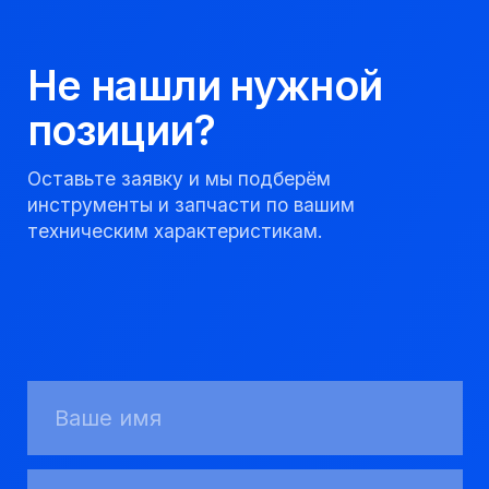
8 923 053 02 50
dir@gorndelo.ru
КАТАЛОГ
Твердосплавные коронки
Трубы обсадные и колонковые
Трубы бурильные и штанги
Пневмоударное бурение
Шнековое бурение
Переходники буровые
Вспомогательный инструмент
Аварийный инструмент
Долота шарошечные и PDC