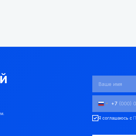
й
+7
м.
Я соглашаюсь с
П