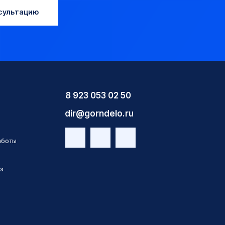
сультацию
8 923 053 02 50
dir@gorndelo.ru
аботы
з