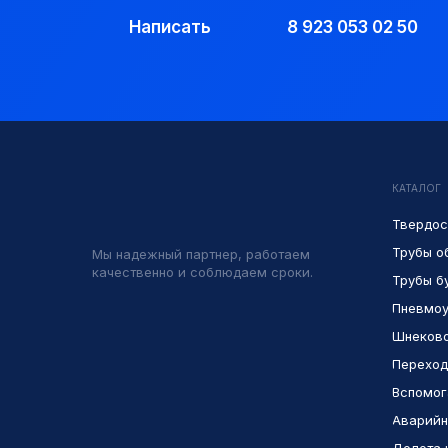
Написать
8 923 053 02 50
КАТАЛОГ
Твердос
Трубы о
Мы надежный партнер, работаем
качественно и соблюдаем сроки.
Трубы б
Пневмоу
Шнеково
Переход
Вспомог
Аварийн