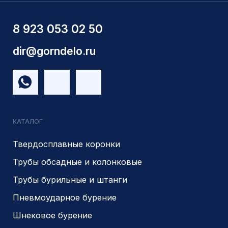
ИНН 5410096993
КПП 540201001
ОГРН 1225400037785
г.Новосибирск, ул Сухарная 35 к 3
Являемся доверенным
Являемся доверенным
поставщиком АЛРОСА
поставщиком на сайте
zolotodb.ru
© 2014- 2026 Все права защищены
Политика конфиденциальности
Разработано
PIKCHERS