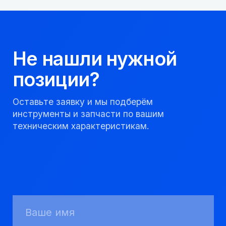
Мы надежный
партнер, работаем
качественно и
соблюдаем сроки.
8 923 053 02 50
dir@gorndelo.ru
КАТАЛОГ
Твердосплавные коронки
Трубы обсадные и колонковые
Трубы бурильные и штанги
Пневмоударное бурение
Шнековое бурение