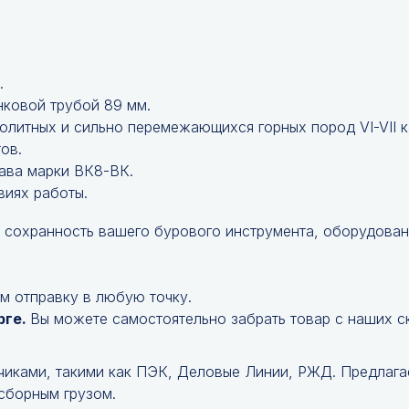
.
нковой трубой 89 мм.
литных и сильно перемежающихся горных пород VI-VII к
ов.
ава марки ВК8-ВК.
иях работы.
 сохранность вашего бурового инструмента, оборудован
м отправку в любую точку.
рге.
Вы можете самостоятельно забрать товар с наших с
чиками, такими как ПЭК, Деловые Линии, РЖД. Предлага
 сборным грузом.