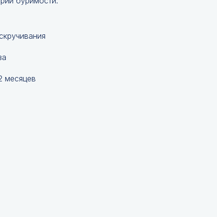
ории буримости.
 скручивания
за
2 месяцев