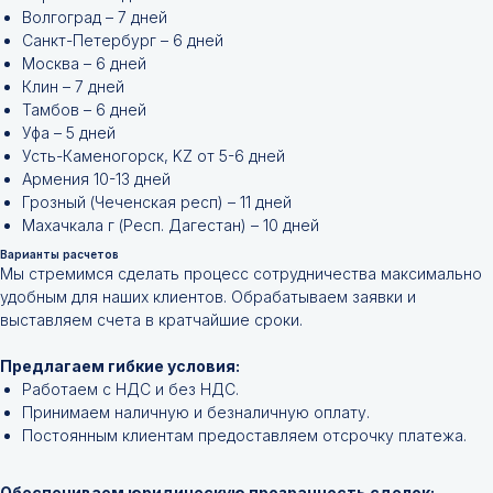
Волгоград – 7 дней
Санкт-Петербург – 6 дней
Москва – 6 дней
Клин – 7 дней
Тамбов – 6 дней
Уфа – 5 дней
Усть-Каменогорск, KZ от 5-6 дней
Армения 10-13 дней
Грозный (Чеченская респ) – 11 дней
Махачкала г (Респ. Дагестан) – 10 дней
Варианты расчетов
Мы стремимся сделать процесс сотрудничества максимально
удобным для наших клиентов. Обрабатываем заявки и
выставляем счета в кратчайшие сроки.
Не нашли нужной
позиции?
Предлагаем гибкие условия:
Работаем с НДС и без НДС.
Принимаем наличную и безналичную оплату.
Оставьте заявку и мы подберём
инструменты и запчасти по вашим
Постоянным клиентам предоставляем отсрочку платежа.
техническим характеристикам.
Обеспечиваем юридическую прозрачность сделок: