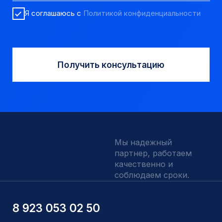
Аварийный инструмент
Долота шарошечные и PDC
Запчасти УРБ и ПБУ-2
Одновременная обсадка
ДЛЯ КЛИЕНТОВ
О компании
Доставка и оплата
Наши выполненные работы
Отзывы
Индивидуальный заказ
Вакансии
Контакты
ИНН 5410096993
КПП 540201001
ОГРН 1225400037785