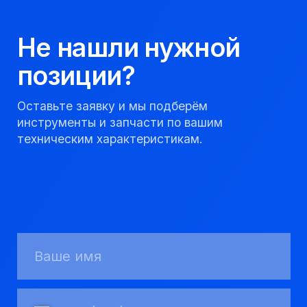
Мы надежный
партнер, работаем
качественно и
соблюдаем сроки.
8 923 053 02 50
dir@gorndelo.ru
КАТАЛОГ
Твердосплавные коронки
Трубы обсадные и колонковые
Трубы бурильные и штанги
Пневмоударное бурение
Шнековое бурение
Переходники буровые