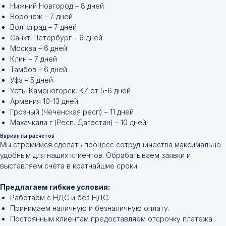
Нижний Новгород – 8 дней
Воронеж – 7 дней
Волгоград – 7 дней
Санкт-Петербург – 6 дней
Москва – 6 дней
Клин – 7 дней
Тамбов – 6 дней
Уфа – 5 дней
Усть-Каменогорск, KZ от 5-6 дней
Армения 10-13 дней
Грозный (Чеченская респ) – 11 дней
Махачкала г (Респ. Дагестан) – 10 дней
Варианты расчетов
Мы стремимся сделать процесс сотрудничества максимально
удобным для наших клиентов. Обрабатываем заявки и
Не нашли нужной
выставляем счета в кратчайшие сроки.
позиции?
Предлагаем гибкие условия:
Работаем с НДС и без НДС.
Оставьте заявку и мы подберём
Принимаем наличную и безналичную оплату.
инструменты и запчасти по вашим
Постоянным клиентам предоставляем отсрочку платежа.
техническим характеристикам.