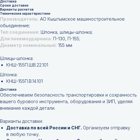
Доставка
Сроки доставки
Варианты расчетов
Технические характеристики
Производитель:
АО Кыштымское машиностроительное
обьединение;
Тип соединения:
Шпонка, шлицы-шпонка;
Для пневмоударника:
П-130, П-155;
Диаметр номинальный:
155 мм
Шлицы-шпонка:
КНШ-155П.ШВ.22.101
Шпонка:
КНШ-155П.В.14.101
Доставка
Обеспечиваем безопасность транспортировки и сохранность
вашего бурового инструмента, оборудования и ЗИП, уделяя
внимание каждой детали.
Варианты доставки:
Доставка по всей России и СНГ.
Организуем отправку
в любую точку.