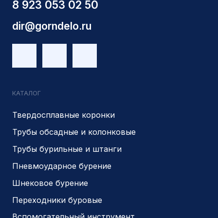
КПП 540201001
ОГРН 1225400037785
г.Новосибирск, ул Сухарная 35 к 3
Являемся доверенным
Являемся доверенным
поставщиком АЛРОСА
поставщиком на сайте
zolotodb.ru
© 2014- 2026 Все права защищены
Политика конфиденциальности
Разработано
PIKCHERS