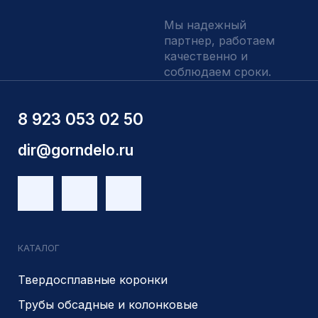
Индивидуальный заказ
Вакансии
Контакты
ИНН 5410096993
КПП 540201001
ОГРН 1225400037785
г.Новосибирск, ул Сухарная 35 к 3
Являемся доверенным
Являемся доверенным
поставщиком АЛРОСА
поставщиком на сайте
zolotodb.ru
© 2014- 2026 Все права защищены
Политика конфиденциальности