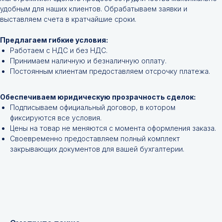
Не нашли нужной
удобным для наших клиентов. Обрабатываем заявки и
выставляем счета в кратчайшие сроки.
позиции?
Предлагаем гибкие условия:
Оставьте заявку и мы подберём
Работаем с НДС и без НДС.
инструменты и запчасти по вашим
Принимаем наличную и безналичную оплату.
техническим характеристикам.
Постоянным клиентам предоставляем отсрочку платежа.
Обеспечиваем юридическую прозрачность сделок:
Подписываем официальный договор, в котором
фиксируются все условия.
Цены на товар не меняются с момента оформления заказа.
Своевременно предоставляем полный комплект
закрывающих документов для вашей бухгалтерии.
+7
Я соглашаюсь с
Политикой конфиденциальности