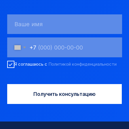
Трубы обсадные и колонковые
Трубы бурильные и штанги
Пневмоударное бурение
Шнековое бурение
Переходники буровые
Вспомогательный инструмент
Аварийный инструмент
Долота шарошечные и PDC
Запчасти УРБ и ПБУ-2
Одновременная обсадка
ДЛЯ КЛИЕНТОВ
О компании
Доставка и оплата
Наши выполненные работы
Отзывы