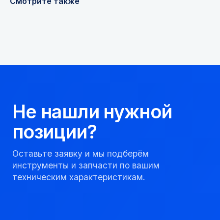
Смотрите также
Получить консультацию
Мы надежный
партнер, работаем
качественно и
соблюдаем сроки.
8 923 053 02 50
dir@gorndelo.ru
КАТАЛОГ
Твердосплавные коронки