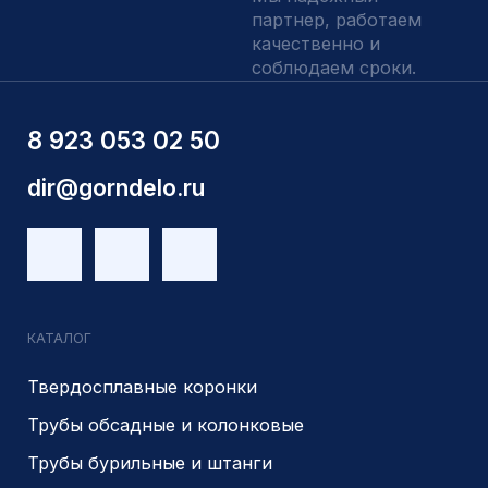
Контакты
ИНН 5410096993
КПП 540201001
ОГРН 1225400037785
г.Новосибирск, ул Сухарная 35 к 3
Являемся доверенным
Являемся доверенным
поставщиком АЛРОСА
поставщиком на сайте
zolotodb.ru
© 2014- 2026 Все права защищены
Политика конфиденциальности
Разработано
PIKCHERS