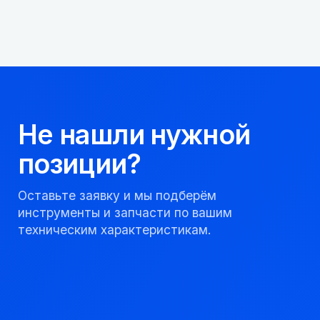
Мы надежный
партнер, работаем
качественно и
соблюдаем сроки.
8 923 053 02 50
dir@gorndelo.ru
КАТАЛОГ
Твердосплавные коронки
Трубы обсадные и колонковые
Трубы бурильные и штанги