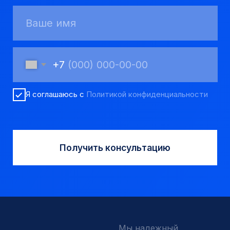
Пневмоударное бурение
Шнековое бурение
Переходники буровые
Вспомогательный инструмент
Аварийный инструмент
Долота шарошечные и PDC
Запчасти УРБ и ПБУ-2
Одновременная обсадка
ДЛЯ КЛИЕНТОВ
О компании
Доставка и оплата
Наши выполненные работы
Отзывы
Индивидуальный заказ
Вакансии