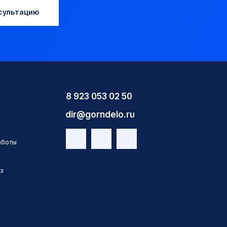
сультацию
8 923 053 02 50
dir@gorndelo.ru
аботы
з