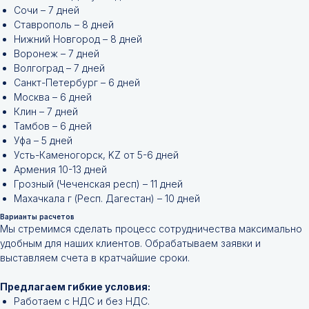
Сочи – 7 дней
Ставрополь – 8 дней
Нижний Новгород – 8 дней
Воронеж – 7 дней
Волгоград – 7 дней
Санкт-Петербург – 6 дней
Москва – 6 дней
Клин – 7 дней
Тамбов – 6 дней
Уфа – 5 дней
Усть-Каменогорск, KZ от 5-6 дней
Армения 10-13 дней
Грозный (Чеченская респ) – 11 дней
Не нашли нужной
Махачкала г (Респ. Дагестан) – 10 дней
позиции?
Варианты расчетов
Мы стремимся сделать процесс сотрудничества максимально
удобным для наших клиентов. Обрабатываем заявки и
Оставьте заявку и мы подберём
инструменты и запчасти по вашим
выставляем счета в кратчайшие сроки.
техническим характеристикам.
Предлагаем гибкие условия:
Работаем с НДС и без НДС.