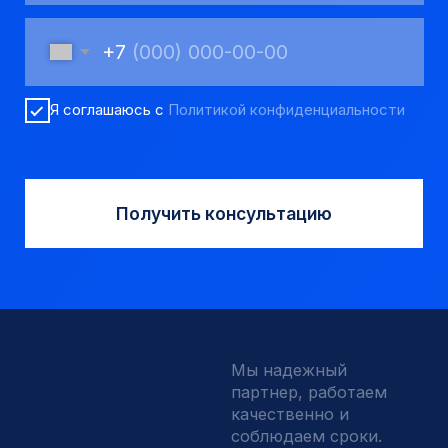
Долота шарошечные и PDC
Запчасти УРБ и ПБУ-2
Одновременная обсадка
ДЛЯ КЛИЕНТОВ
О компании
Доставка и оплата
Наши выполненные работы
Отзывы
Индивидуальный заказ
Вакансии
Контакты
ИНН 5410096993
КПП 540201001
ОГРН 1225400037785