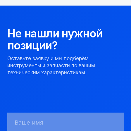
соблюдаем сроки.
8 923 053 02 50
dir@gorndelo.ru
КАТАЛОГ
Твердосплавные коронки
Трубы обсадные и колонковые
Трубы бурильные и штанги
Пневмоударное бурение
Шнековое бурение
Переходники буровые
Вспомогательный инструмент
Аварийный инструмент