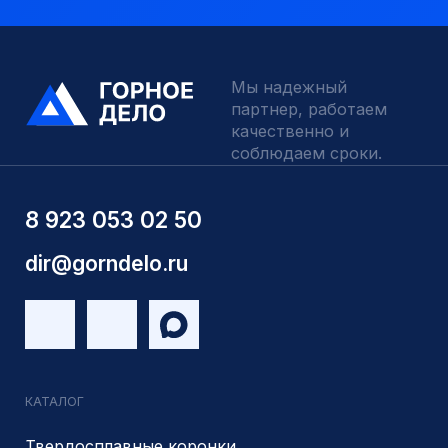
Отзывы
Индивидуальный заказ
Вакансии
Контакты
ИНН 5410096993
КПП 540201001
ОГРН 1225400037785
г.Новосибирск, ул Сухарная 35 к 3
Являемся доверенным
Являемся доверенным
поставщиком АЛРОСА
поставщиком на сайте
zolotodb.ru
© 2014- 2026 Все права защищены