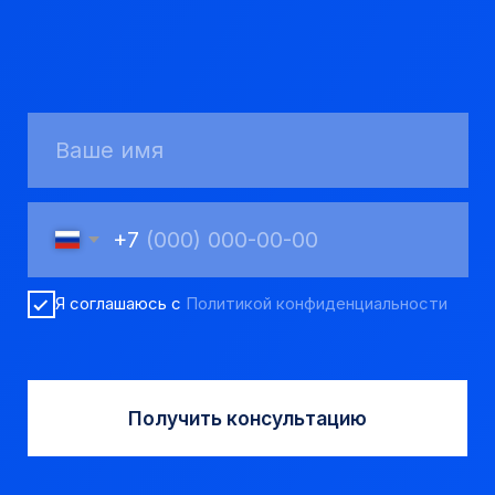
Твердосплавные коронки
Трубы обсадные и колонковые
Трубы бурильные и штанги
Пневмоударное бурение
Шнековое бурение
Переходники буровые
Вспомогательный инструмент
Аварийный инструмент
Долота шарошечные и PDC
Запчасти УРБ и ПБУ-2
Одновременная обсадка
ДЛЯ КЛИЕНТОВ
О компании
Доставка и оплата
Наши выполненные работы