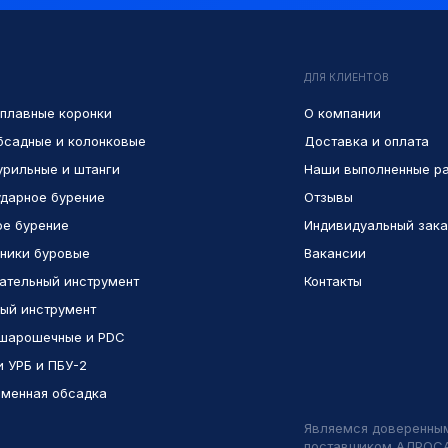
ДЛЯ КЛИЕНТОВ
плавные коронки
О компании
бсадные и колонковые
Доставка и оплата
урильные и штанги
Наши выполненные р
дарное бурение
Отзывы
е бурение
Индивидуальный зака
ники буровые
Вакансии
ательный инструмент
Контакты
ый инструмент
шарошечные и PDC
и УРБ и ПБУ-2
менная обсадка
Являемся доверенны
поставщиком АЛРОС