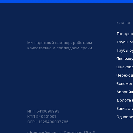
КАТАЛОГ
Твердос
Трубы о
Мы надежный партнер, работаем
качественно и соблюдаем сроки.
Трубы б
Пневмоу
Шнеково
Переход
Вспомог
Аварийн
Долота 
Запчаст
ИНН 5410096993
КПП 540201001
Одновре
ОГРН 1225400037785
г.Новосибирск, ул Сухарная 35 к 3