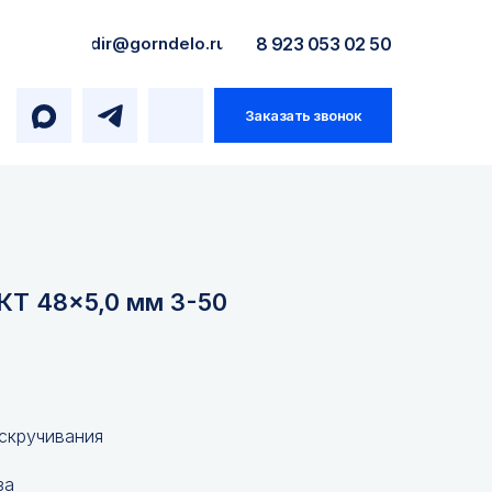
dir@gorndelo.ru
8 923 053 02 50
Заказать звонок
КТ 48×5,0 мм З-50
 скручивания
за