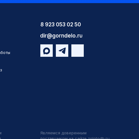
8 923 053 02 50
dir@gorndelo.ru
аботы
з
м
Являемся доверенным
А
поставщиком на сайте zolotodb.ru