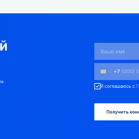
й
+7
м.
Я соглашаюсь с
П
Получить кон