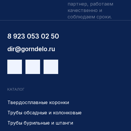
Контакты
ИНН 5410096993
КПП 540201001
ОГРН 1225400037785
г.Новосибирск, ул Сухарная 35 к 3
Являемся доверенным
Являемся доверенным
поставщиком АЛРОСА
поставщиком на сайте
zolotodb.ru
© 2014- 2026 Все права защищены
Политика конфиденциальности
Разработано
PIKCHERS