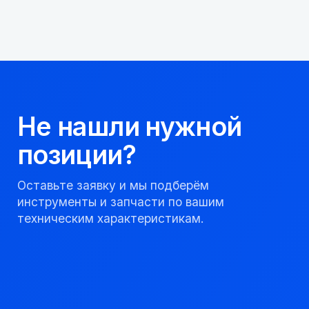
Мы надежный
партнер, работаем
качественно и
соблюдаем сроки.
8 923 053 02 50
dir@gorndelo.ru
КАТАЛОГ
Твердосплавные коронки
Трубы обсадные и колонковые
Трубы бурильные и штанги