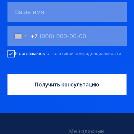
Пневмоударное бурение
Шнековое бурение
Переходники буровые
Вспомогательный инструмент
Аварийный инструмент
Долота шарошечные и PDC
Запчасти УРБ и ПБУ-2
Одновременная обсадка
ДЛЯ КЛИЕНТОВ
О компании
Доставка и оплата
Наши выполненные работы
Отзывы
Индивидуальный заказ
Вакансии