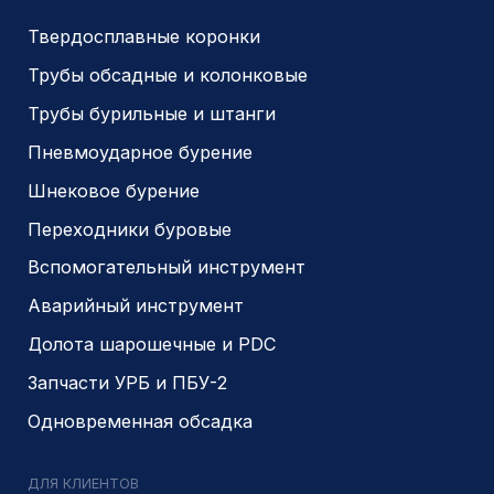
КПП 540201001
ОГРН 1225400037785
г.Новосибирск, ул Сухарная 35 к 3
Являемся доверенным
Являемся доверенным
поставщиком АЛРОСА
поставщиком на сайте
zolotodb.ru
© 2014- 2026 Все права защищены
Политика конфиденциальности
Разработано
PIKCHERS