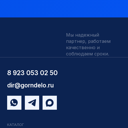
Вспомогательный инструмент
Аварийный инструмент
Долота шарошечные и PDC
Запчасти УРБ и ПБУ-2
Одновременная обсадка
ДЛЯ КЛИЕНТОВ
О компании
Доставка и оплата
Наши выполненные работы
Отзывы
Индивидуальный заказ
Вакансии
Контакты
ИНН 5410096993