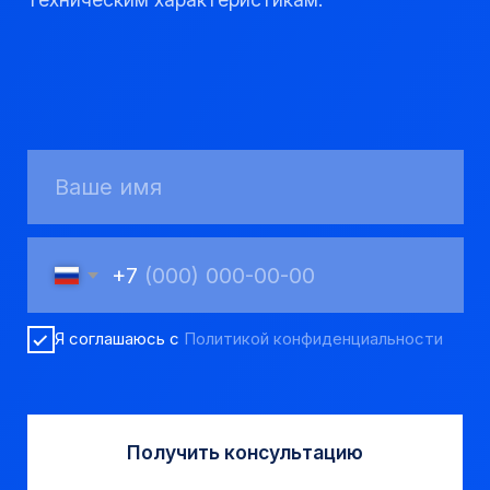
Мы надежный
партнер, работаем
качественно и
соблюдаем сроки.
8 923 053 02 50
dir@gorndelo.ru
КАТАЛОГ
Твердосплавные коронки
Трубы обсадные и колонковые
Трубы бурильные и штанги
Пневмоударное бурение
Шнековое бурение
Переходники буровые