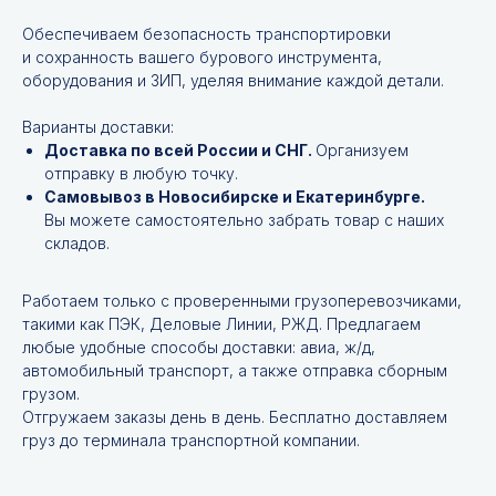
Обеспечиваем безопасность транспортировки
и сохранность вашего бурового инструмента,
оборудования и ЗИП, уделяя внимание каждой детали.
Варианты доставки:
Доставка по всей России и СНГ.
Организуем
отправку в любую точку.
Самовывоз в Новосибирске и Екатеринбурге.
Вы можете самостоятельно забрать товар с наших
складов.
Работаем только с проверенными грузоперевозчиками,
такими как ПЭК, Деловые Линии, РЖД. Предлагаем
любые удобные способы доставки: авиа, ж/д,
автомобильный транспорт, а также отправка сборным
Не нашли нужной
грузом.
позиции?
Отгружаем заказы день в день. Бесплатно доставляем
груз до терминала транспортной компании.
Оставьте заявку и мы подберём
инструменты и запчасти по вашим