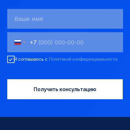
8 923 053 02 50
dir@gorndelo.ru
КАТАЛОГ
Твердосплавные коронки
Трубы обсадные и колонковые
Трубы бурильные и штанги
Пневмоударное бурение
Шнековое бурение
Переходники буровые
Вспомогательный инструмент
Аварийный инструмент
Долота шарошечные и PDC