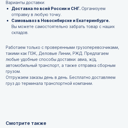
Варианты доставки:
Доставка по всей России и СНГ.
Организуем
отправку в любую точку.
Самовывоз в Новосибирске и Екатеринбурге.
Вы можете самостоятельно забрать товар с наших
складов.
Работаем только с проверенными грузоперевозчиками,
такими как ПЭК, Деловые Линии, РЖД. Предлагаем
любые удобные способы доставки: авиа, ж/д,
автомобильный транспорт, а также отправка сборным
грузом.
Не нашли нужной
Отгружаем заказы день в день. Бесплатно доставляем
позиции?
груз до терминала транспортной компании.
Оставьте заявку и мы подберём
инструменты и запчасти по вашим
техническим характеристикам.
Смотрите также