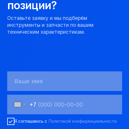
8 923 053 02 50
dir@gorndelo.ru
КАТАЛОГ
Твердосплавные коронки
Трубы обсадные и колонковые
Трубы бурильные и штанги
Пневмоударное бурение
Шнековое бурение
Переходники буровые
Вспомогательный инструмент
Аварийный инструмент
Долота шарошечные и PDC