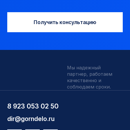
Запчасти УРБ и ПБУ-2
Одновременная обсадка
ДЛЯ КЛИЕНТОВ
О компании
Доставка и оплата
Наши выполненные работы
Отзывы
Индивидуальный заказ
Вакансии
Контакты
ИНН 5410096993
КПП 540201001
ОГРН 1225400037785
г.Новосибирск, ул Сухарная 35 к 3