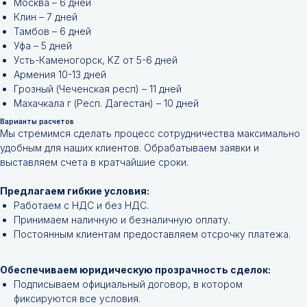
Москва – 6 дней
Клин – 7 дней
Тамбов – 6 дней
Уфа – 5 дней
Усть-Каменогорск, KZ от 5-6 дней
Армения 10-13 дней
Грозный (Чеченская респ) – 11 дней
Махачкала г (Респ. Дагестан) – 10 дней
Варианты расчетов
Мы стремимся сделать процесс сотрудничества максимально
удобным для наших клиентов. Обрабатываем заявки и
выставляем счета в кратчайшие сроки.
Не нашли нужной
Предлагаем гибкие условия:
позиции?
Работаем с НДС и без НДС.
Принимаем наличную и безналичную оплату.
Оставьте заявку и мы подберём
Постоянным клиентам предоставляем отсрочку платежа.
инструменты и запчасти по вашим
техническим характеристикам.
Обеспечиваем юридическую прозрачность сделок:
Подписываем официальный договор, в котором
фиксируются все условия.