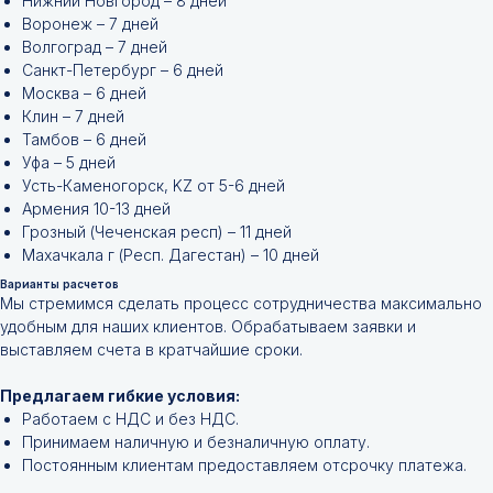
Нижний Новгород – 8 дней
Воронеж – 7 дней
Волгоград – 7 дней
Санкт-Петербург – 6 дней
Москва – 6 дней
Клин – 7 дней
Тамбов – 6 дней
Уфа – 5 дней
Усть-Каменогорск, KZ от 5-6 дней
Армения 10-13 дней
Грозный (Чеченская респ) – 11 дней
Махачкала г (Респ. Дагестан) – 10 дней
Варианты расчетов
Мы стремимся сделать процесс сотрудничества максимально
удобным для наших клиентов. Обрабатываем заявки и
выставляем счета в кратчайшие сроки.
Не нашли нужной
позиции?
Предлагаем гибкие условия:
Работаем с НДС и без НДС.
Оставьте заявку и мы подберём
Принимаем наличную и безналичную оплату.
инструменты и запчасти по вашим
Постоянным клиентам предоставляем отсрочку платежа.
техническим характеристикам.