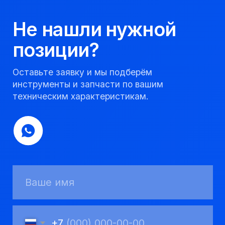
партнер, работаем
качественно и
соблюдаем сроки.
8 923 053 02 50
dir@gorndelo.ru
КАТАЛОГ
Твердосплавные коронки
Трубы обсадные и колонковые
Трубы бурильные и штанги
Пневмоударное бурение
Шнековое бурение
Переходники буровые