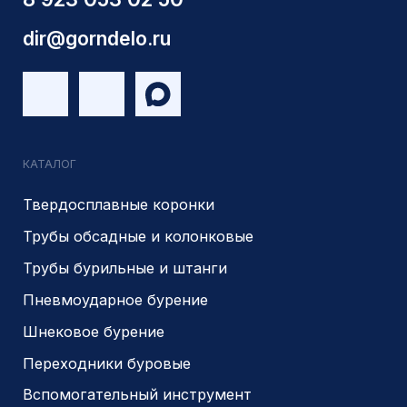
ОГРН 1225400037785
г.Новосибирск, ул Сухарная 35 к 3
Являемся доверенным
Являемся доверенным
поставщиком АЛРОСА
поставщиком на сайте
zolotodb.ru
© 2014- 2026 Все права защищены
Политика конфиденциальности
Разработано
PIKCHERS