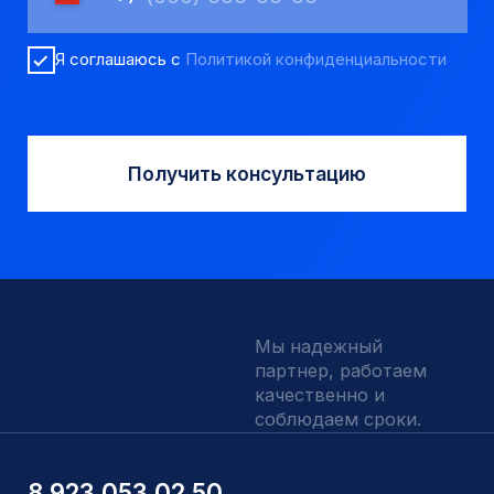
Вспомогательный инструмент
Аварийный инструмент
Долота шарошечные и PDC
Запчасти УРБ и ПБУ-2
Одновременная обсадка
ДЛЯ КЛИЕНТОВ
О компании
Доставка и оплата
Наши выполненные работы
Отзывы
Индивидуальный заказ
Вакансии
Контакты
ИНН 5410096993
КПП 540201001