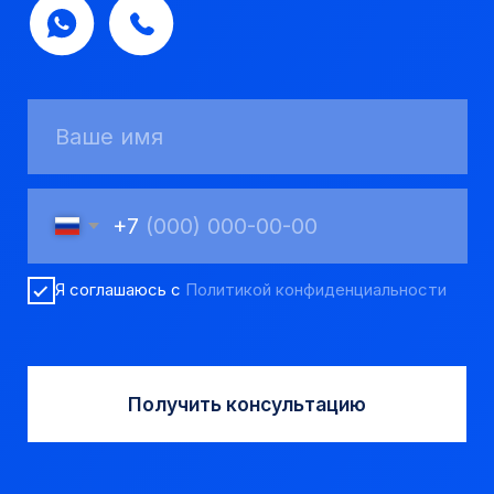
Мы надежный
партнер, работаем
качественно и
соблюдаем сроки.
8 923 053 02 50
dir@gorndelo.ru
КАТАЛОГ
Твердосплавные коронки
Трубы обсадные и колонковые
Трубы бурильные и штанги
Пневмоударное бурение