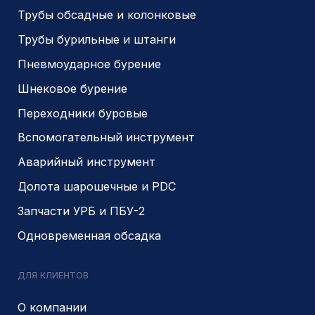
ИНН 5410096993
КПП 540201001
ОГРН 1225400037785
г.Новосибирск, ул Сухарная 35 к 3
Являемся доверенным
Являемся доверенным
поставщиком АЛРОСА
поставщиком на сайте
zolotodb.ru
© 2014- 2026 Все права защищены
Политика конфиденциальности
Разработано
PIKCHERS