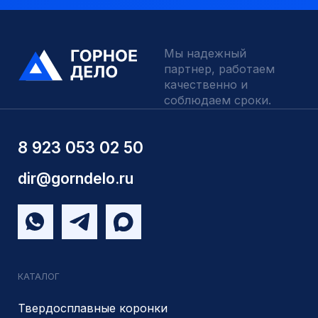
Шнековое бурение
Переходники буровые
Вспомогательный инструмент
Аварийный инструмент
Долота шарошечные и PDC
Запчасти УРБ и ПБУ-2
Одновременная обсадка
ДЛЯ КЛИЕНТОВ
О компании
Доставка и оплата
Наши выполненные работы
Отзывы
Индивидуальный заказ
Вакансии
Контакты