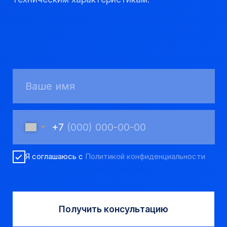
КАТАЛОГ
Твердосплавные коронки
Трубы обсадные и колонковые
Трубы бурильные и штанги
Пневмоударное бурение
Шнековое бурение
Переходники буровые
Вспомогательный инструмент
Аварийный инструмент
Долота шарошечные и PDC
Запчасти УРБ и ПБУ-2
Одновременная обсадка
ДЛЯ КЛИЕНТОВ
О компании
Доставка и оплата