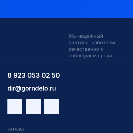
Наши выполненные работы
Отзывы
Индивидуальный заказ
Вакансии
Контакты
ИНН 5410096993
КПП 540201001
ОГРН 1225400037785
г.Новосибирск, ул Сухарная 35 к 3
Являемся доверенным
Являемся доверенным
поставщиком АЛРОСА
поставщиком на сайте
zolotodb.ru