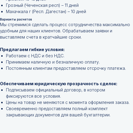
Грозный (Чеченская респ) – 11 дней
Махачкала г (Респ. Дагестан) – 10 дней
Варианты расчетов
Не нашли нужной
Мы стремимся сделать процесс сотрудничества максимально
удобным для наших клиентов. Обрабатываем заявки и
позиции?
выставляем счета в кратчайшие сроки.
Оставьте заявку и мы подберём
Предлагаем гибкие условия:
инструменты и запчасти по вашим
Работаем с НДС и без НДС.
техническим характеристикам.
Принимаем наличную и безналичную оплату.
Постоянным клиентам предоставляем отсрочку платежа.
Обеспечиваем юридическую прозрачность сделок:
Подписываем официальный договор, в котором
фиксируются все условия.
Цены на товар не меняются с момента оформления заказа.
Своевременно предоставляем полный комплект
закрывающих документов для вашей бухгалтерии.
+7
Я соглашаюсь с
Политикой конфиденциальности