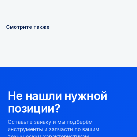
Получить консультацию
Смотрите также
Мы надежный
партнер, работаем
качественно и
соблюдаем сроки.
8 923 053 02 50
dir@gorndelo.ru