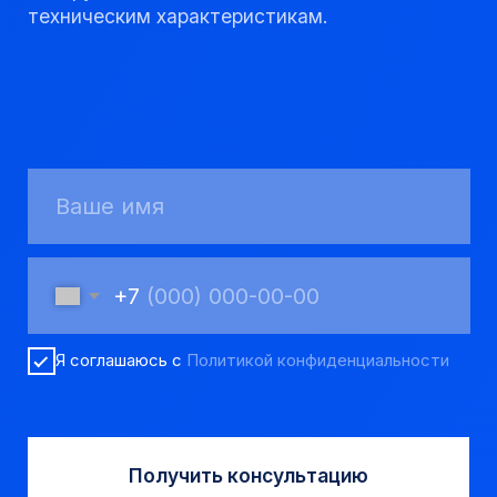
КАТАЛОГ
Твердосплавные коронки
Трубы обсадные и колонковые
Трубы бурильные и штанги
Пневмоударное бурение
Шнековое бурение
Переходники буровые
Вспомогательный инструмент
Аварийный инструмент
Долота шарошечные и PDC
Запчасти УРБ и ПБУ-2
Одновременная обсадка
ДЛЯ КЛИЕНТОВ
О компании
Доставка и оплата