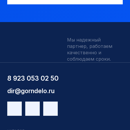
Наши выполненные работы
Отзывы
Индивидуальный заказ
Вакансии
Контакты
ИНН 5410096993
КПП 540201001
ОГРН 1225400037785
г.Новосибирск, ул Сухарная 35 к 3
Являемся доверенным
Являемся доверенным
поставщиком АЛРОСА
поставщиком на сайте
zolotodb.ru