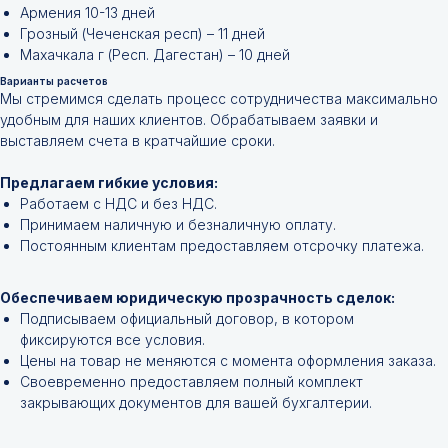
Армения 10-13 дней
Грозный (Чеченская респ) – 11 дней
Махачкала г (Респ. Дагестан) – 10 дней
Варианты расчетов
Не нашли нужной
Мы стремимся сделать процесс сотрудничества максимально
удобным для наших клиентов. Обрабатываем заявки и
позиции?
выставляем счета в кратчайшие сроки.
Оставьте заявку и мы подберём
Предлагаем гибкие условия:
инструменты и запчасти по вашим
Работаем с НДС и без НДС.
техническим характеристикам.
Принимаем наличную и безналичную оплату.
Постоянным клиентам предоставляем отсрочку платежа.
Обеспечиваем юридическую прозрачность сделок:
Подписываем официальный договор, в котором
фиксируются все условия.
Цены на товар не меняются с момента оформления заказа.
Своевременно предоставляем полный комплект
закрывающих документов для вашей бухгалтерии.
+7