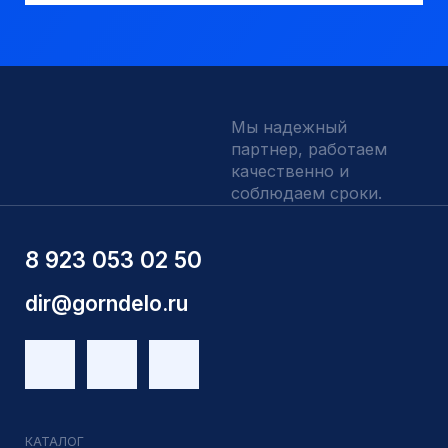
КАТАЛОГ
Твердосплавные коронки
Трубы обсадные и колонковые
Трубы бурильные и штанги
Пневмоударное бурение
Шнековое бурение
Переходники буровые
Вспомогательный инструмент
Аварийный инструмент
Долота шарошечные и PDC
Запчасти УРБ и ПБУ-2
Одновременная обсадка