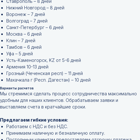
Ставрополь – 8 дней
Нижний Новгород – 8 дней
Воронеж – 7 дней
Волгоград – 7 дней
Санкт-Петербург – 6 дней
Москва – 6 дней
Клин – 7 дней
Тамбов – 6 дней
Уфа – 5 дней
Усть-Каменогорск, KZ от 5-6 дней
Армения 10-13 дней
Грозный (Чеченская респ) – 11 дней
Махачкала г (Респ. Дагестан) – 10 дней
Варианты расчетов
Мы стремимся сделать процесс сотрудничества максимально
удобным для наших клиентов. Обрабатываем заявки и
Не нашли нужной
выставляем счета в кратчайшие сроки.
позиции?
Предлагаем гибкие условия:
Работаем с НДС и без НДС.
Оставьте заявку и мы подберём
Принимаем наличную и безналичную оплату.
инструменты и запчасти по вашим
Постоянным клиентам предоставляем отсрочку платежа.