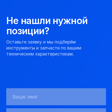
Мы надежный
партнер, работаем
качественно и
соблюдаем сроки.
8 923 053 02 50
dir@gorndelo.ru
КАТАЛОГ
Твердосплавные коронки
Трубы обсадные и колонковые
Трубы бурильные и штанги
Пневмоударное бурение
Шнековое бурение
Переходники буровые