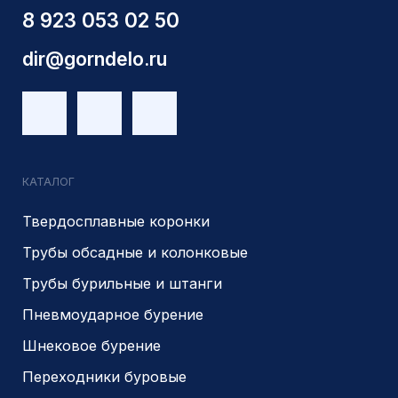
КПП 540201001
ОГРН 1225400037785
г.Новосибирск, ул Сухарная 35 к 3
Являемся доверенным
Являемся доверенным
поставщиком АЛРОСА
поставщиком на сайте
zolotodb.ru
© 2014- 2026 Все права защищены
Политика конфиденциальности
Разработано
PIKCHERS