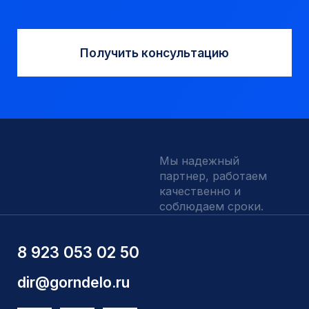
Запчасти УРБ и ПБУ-2
Одновременная обсадка
ДЛЯ КЛИЕНТОВ
О компании
Доставка и оплата
Наши выполненные работы
Отзывы
Индивидуальный заказ
Вакансии
Контакты
ИНН 5410096993
КПП 540201001
ОГРН 1225400037785
г.Новосибирск, ул Сухарная 35 к 3