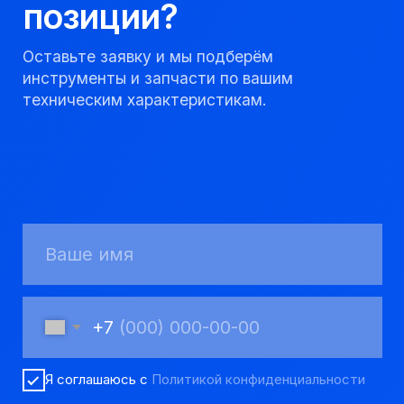
8 923 053 02 50
dir@gorndelo.ru
КАТАЛОГ
Твердосплавные коронки
Трубы обсадные и колонковые
Трубы бурильные и штанги
Пневмоударное бурение
Шнековое бурение
Переходники буровые
Вспомогательный инструмент
Аварийный инструмент
Долота шарошечные и PDC