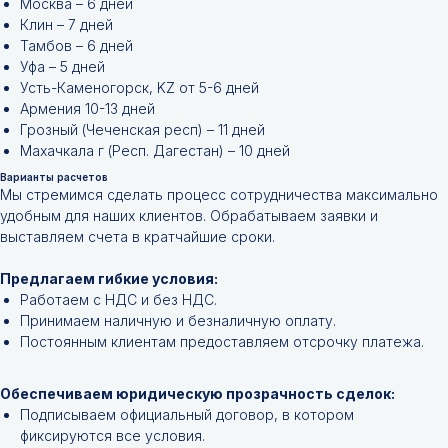
Москва – 6 дней
Клин – 7 дней
Тамбов – 6 дней
Уфа – 5 дней
Усть-Каменогорск, KZ от 5-6 дней
Армения 10-13 дней
Грозный (Чеченская респ) – 11 дней
Махачкала г (Респ. Дагестан) – 10 дней
Варианты расчетов
Мы стремимся сделать процесс сотрудничества максимально
удобным для наших клиентов. Обрабатываем заявки и
выставляем счета в кратчайшие сроки.
Не нашли нужной
Предлагаем гибкие условия:
позиции?
Работаем с НДС и без НДС.
Принимаем наличную и безналичную оплату.
Оставьте заявку и мы подберём
Постоянным клиентам предоставляем отсрочку платежа.
инструменты и запчасти по вашим
техническим характеристикам.
Обеспечиваем юридическую прозрачность сделок:
Подписываем официальный договор, в котором
фиксируются все условия.