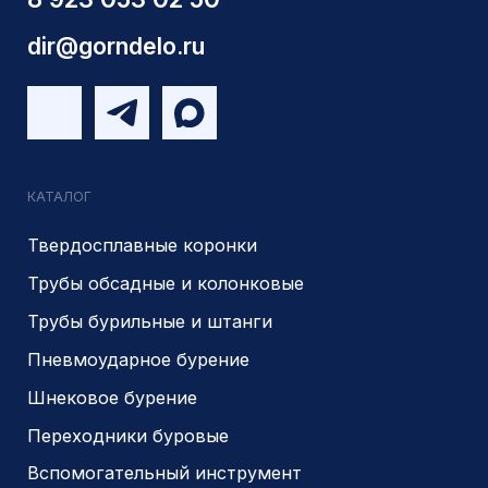
О компании
Доставка и оплата
Наши выполненные работы
Отзывы
Индивидуальный заказ
Вакансии
Контакты
ИНН 5410096993
КПП 540201001
ОГРН 1225400037785
г.Новосибирск, ул Сухарная 35 к 3
Являемся доверенным
Являемся доверенным