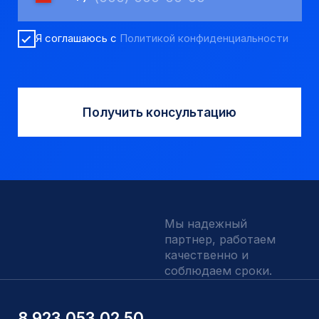
КАТАЛОГ
Твердосплавные коронки
Трубы обсадные и колонковые
Трубы бурильные и штанги
Пневмоударное бурение
Шнековое бурение
Переходники буровые
Вспомогательный инструмент
Аварийный инструмент
Долота шарошечные и PDC
Запчасти УРБ и ПБУ-2
Одновременная обсадка
ДЛЯ КЛИЕНТОВ