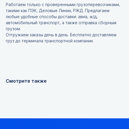
Работаем только с проверенными грузоперевозчиками,
такими как ПЭК, Деловые Линии, РЖД. Предлагаем
любые удобные способы доставки: авиа, ж/д,
автомобильный транспорт, а также отправка сборным
грузом.
Отгружаем заказы день в день. Бесплатно доставляем
Не нашли нужной
груз до терминала транспортной компании.
позиции?
Оставьте заявку и мы подберём
инструменты и запчасти по вашим
техническим характеристикам.
Смотрите также