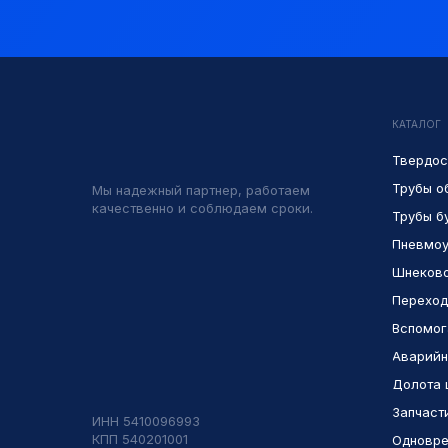
КАТАЛОГ
Твердос
Трубы о
Мы надежный партнер, работаем
качественно и соблюдаем сроки.
Трубы б
Пневмоу
Шнеково
Переход
Вспомог
Аварийн
Долота 
Запчаст
ИНН 5410096993
КПП 540201001
Одновре