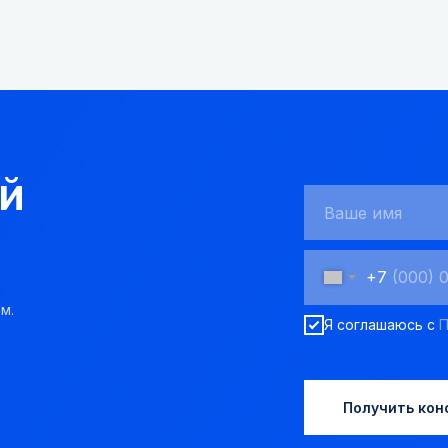
й
+7
м.
Я соглашаюсь с
П
Получить кон