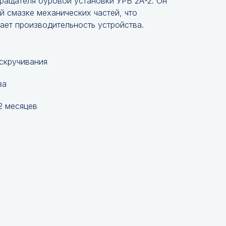
ращателя буровой установки УРБ 2А-2. Он
 смазке механических частей, что
ает производительность устройства.
 скручивания
за
2 месяцев