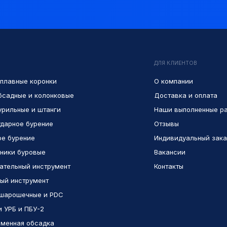
ДЛЯ КЛИЕНТОВ
плавные коронки
О компании
бсадные и колонковые
Доставка и оплата
урильные и штанги
Наши выполненные р
дарное бурение
Отзывы
е бурение
Индивидуальный зака
ники буровые
Вакансии
ательный инструмент
Контакты
ый инструмент
шарошечные и PDC
и УРБ и ПБУ-2
менная обсадка