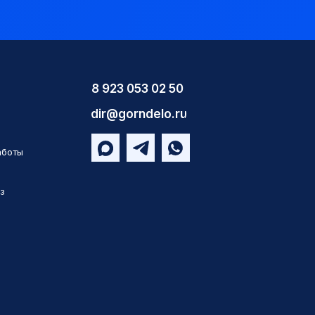
8 923 053 02 50
dir@gorndelo.ru
аботы
з