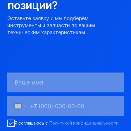
8 923 053 02 50
dir@gorndelo.ru
КАТАЛОГ
Твердосплавные коронки
Трубы обсадные и колонковые
Трубы бурильные и штанги
Пневмоударное бурение
Шнековое бурение
Переходники буровые
Вспомогательный инструмент
Аварийный инструмент
Долота шарошечные и PDC