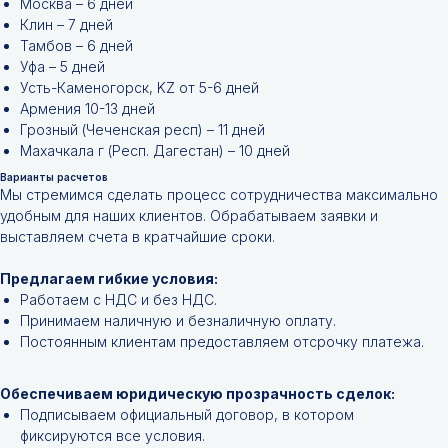
Москва – 6 дней
Клин – 7 дней
Тамбов – 6 дней
Уфа – 5 дней
Усть-Каменогорск, KZ от 5-6 дней
Армения 10-13 дней
Грозный (Чеченская респ) – 11 дней
Махачкала г (Респ. Дагестан) – 10 дней
Варианты расчетов
Мы стремимся сделать процесс сотрудничества максимально
удобным для наших клиентов. Обрабатываем заявки и
выставляем счета в кратчайшие сроки.
Не нашли нужной
Предлагаем гибкие условия:
позиции?
Работаем с НДС и без НДС.
Принимаем наличную и безналичную оплату.
Оставьте заявку и мы подберём
Постоянным клиентам предоставляем отсрочку платежа.
инструменты и запчасти по вашим
техническим характеристикам.
Обеспечиваем юридическую прозрачность сделок:
Подписываем официальный договор, в котором
фиксируются все условия.