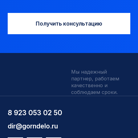
Запчасти УРБ и ПБУ-2
Одновременная обсадка
ДЛЯ КЛИЕНТОВ
О компании
Доставка и оплата
Наши выполненные работы
Отзывы
Индивидуальный заказ
Вакансии
Контакты
ИНН 5410096993
КПП 540201001
ОГРН 1225400037785
г.Новосибирск, ул Сухарная 35 к 3