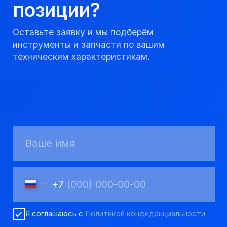
Получить консультацию
Мы надежный
партнер, работаем
качественно и
соблюдаем сроки.
8 923 053 02 50
dir@gorndelo.ru