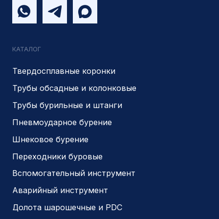
Наши выполненные работы
Отзывы
Индивидуальный заказ
Вакансии
Контакты
ИНН 5410096993
КПП 540201001
ОГРН 1225400037785
г.Новосибирск, ул Сухарная 35 к 3
Являемся доверенным
Являемся доверенным
поставщиком АЛРОСА
поставщиком на сайте
zolotodb.ru