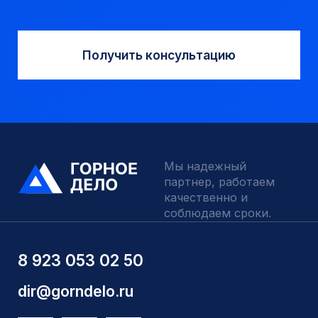
КАТАЛОГ
Твердосплавные коронки
Трубы обсадные и колонковые
Трубы бурильные и штанги
Пневмоударное бурение
Шнековое бурение
Переходники буровые
Вспомогательный инструмент
Аварийный инструмент
Долота шарошечные и PDC
Запчасти УРБ и ПБУ-2
Одновременная обсадка
ДЛЯ КЛИЕНТОВ
О компании
Доставка и оплата