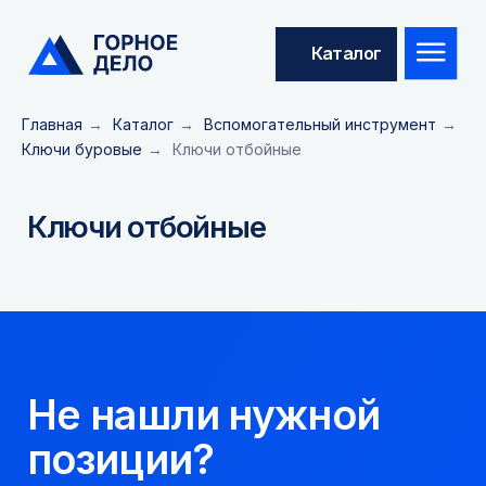
Каталог
Главная
→
Каталог
→
Вспомогательный инструмент
→
Ключи буровые
→
Ключи отбойные
Ключи отбойные
Не нашли нужной
позиции?
Оставьте заявку и мы подберём
инструменты и запчасти по вашим
техническим характеристикам.