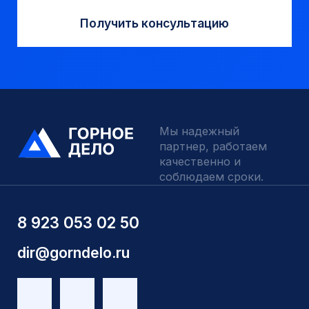
качественно и
соблюдаем сроки.
8 923 053 02 50
dir@gorndelo.ru
КАТАЛОГ
Твердосплавные коронки
Трубы обсадные и колонковые
Трубы бурильные и штанги
Пневмоударное бурение
Шнековое бурение
Переходники буровые
Вспомогательный инструмент